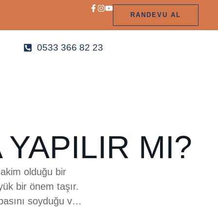
RANDEVU AL
0533 366 82 23
YAPILIR MI?
hakim olduğu bir
ük bir önem taşır.
abasını soyduğu ve
lift teknolojisi, bu