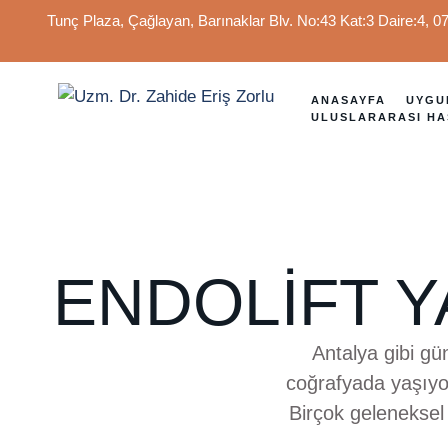
Tunç Plaza, Çağlayan, Barınaklar Blv. No:43 Kat:3 Daire:4, 
ANASAYFA
UYGU
ULUSLARARASI HA
ENDOLIFT Y
Antalya gibi gü
coğrafyada yaşıyo
Birçok geleneksel
leke riskini artırd