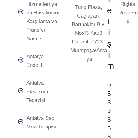
Hizmetleri ya
Rights
Tunç Plaza,
e
da Havalimanı
Reserve
Çağlayan,
t
Karşılama ve
d
Barınaklar Blv.
Transfer
i
No:43 Kat:3
Nasıl?
Daire:4, 07230
ş
Muratpaşa/Anta
i
Antalya
lya
m
Endolift
Antalya
0
Eksozom
5
Tedavisi
3
3
Antalya Saç
3
Mezoterapisi
6
6