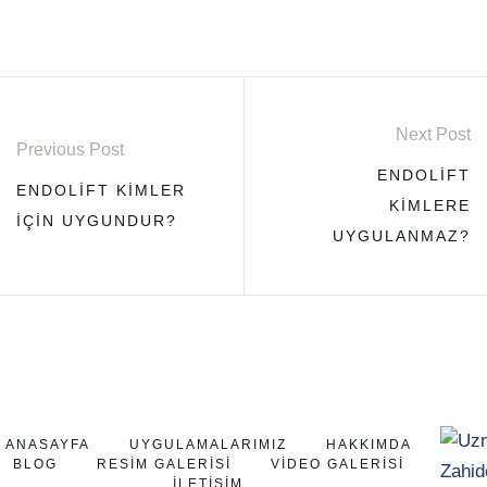
Next Post
Previous Post
ENDOLIFT
ENDOLIFT KIMLER
KIMLERE
İÇIN UYGUNDUR?
UYGULANMAZ?
ANASAYFA
UYGULAMALARIMIZ
HAKKIMDA
BLOG
RESIM GALERISI
VIDEO GALERISI
İLETIŞIM