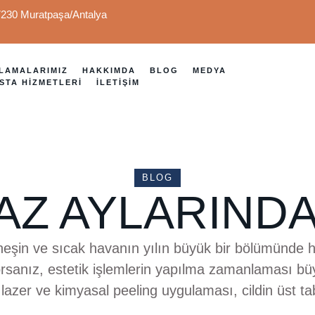
07230 Muratpaşa/Antalya
LAMALARIMIZ
HAKKIMDA
BLOG
MEDYA
STA HIZMETLERI
İLETIŞIM
BLOG
AZ AYLARINDA 
neşin ve sıcak havanın yılın büyük bir bölümünde 
rsanız, estetik işlemlerin yapılma zamanlaması büy
 lazer ve kimyasal peeling uygulaması, cildin üst t
ığı için yaz aylarında kesinlikle yapılmaz. Ancak Endo